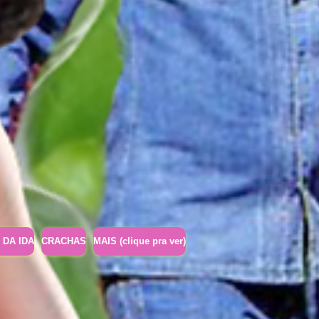
 DA IDA
CRACHAS
MAIS (clique pra ver)