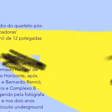
dio do quarteto pós-
oadoras’
nil de 12 polegadas
asta marginal
0, decidem se mudar
rmado no final de
lo Horizonte, após
a e Bernardo Rennó;
ra e Complexo B -
erido pela fotógrafa
e nos dois anos
 circuito underground