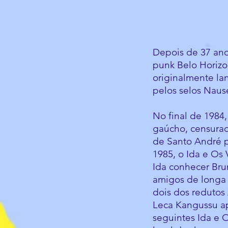
Depois de 37 ano
punk Belo Horizo
originalmente la
pelos selos Naus
No final de 1984
gaúcho, censurad
de Santo André p
1985, o Ida e Os
Ida conhecer Bru
amigos de longa 
dois dos redutos
Leca Kangussu a
seguintes Ida e O