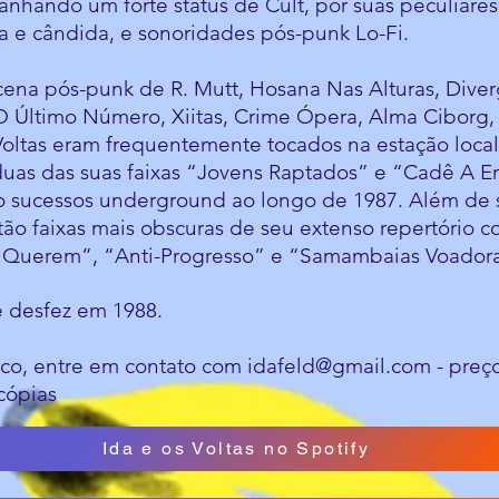
ganhando um forte status de Cult, por suas peculiare
ta e cândida, e sonoridades pós-punk Lo-Fi.
ena pós-punk de R. Mutt, Hosana Nas Alturas, Diverg
, O Último Número, Xiitas, Crime Ópera, Alma Ciborg,
 Voltas eram frequentemente tocados na estação loc
uas das suas faixas “Jovens Raptados” e “Cadê A Em
o sucessos underground ao longo de 1987. Além de s
ão faixas mais obscuras de seu extenso repertório
 Querem”, “Anti-Progresso” e “Samambaias Voadora
e desfez em 1988.
sco, entre em contato com
idafeld@gmail.com
- preç
cópias
Ida e os Voltas no Spotify