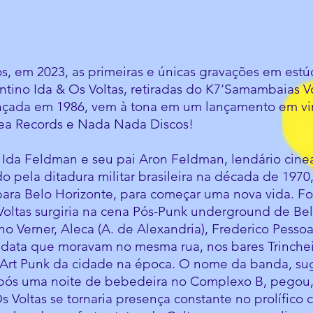
s, em 2023, as primeiras e únicas gravações em estú
ntino Ida & Os Voltas, retiradas do K7‘Samambaias V
nçada em 1986, vem à tona em um lançamento em vi
ea Records e Nada Nada Discos!
, Ida Feldman e seu pai Aron Feldman, lendário cine
o pela ditadura militar brasileira na década de 197
ara Belo Horizonte, para começar uma nova vida. Fo
 Voltas surgiria na cena Pós-Punk underground de Be
no Verner, Aleca (A. de Alexandria), Frederico Pesso
data que moravam no mesma rua, nos bares Trinchei
 Art Punk da cidade na época. O nome da banda, sug
pós uma noite de bebedeira no Complexo B, pegou, 
s Voltas se tornaria presença constante no prolífico