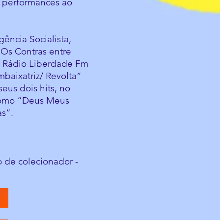
s performances ao
ência Socialista,
 Os Contras entre
al Rádio Liberdade Fm
baixatriz/ Revolta”
eus dois hits, no
 como “Deus Meus
s”.
o de colecionador -