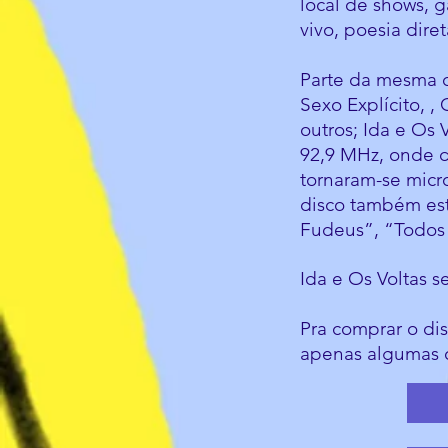
local de shows, 
vivo, poesia dire
Parte da mesma c
Sexo Explícito, 
outros; Ida e Os
92,9 MHz, onde d
tornaram-se micr
disco também est
Fudeus”, “Todos
Ida e Os Voltas s
Pra comprar o di
apenas algumas 